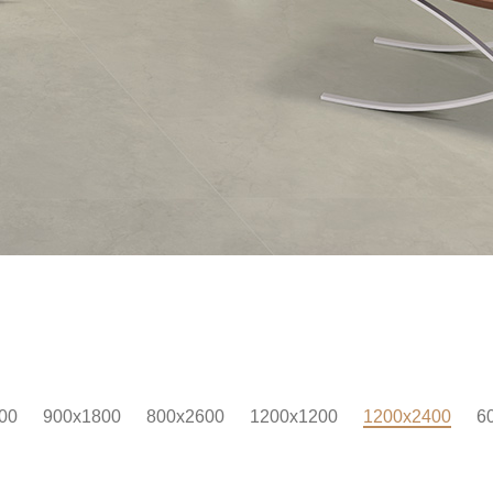
00
900x1800
800x2600
1200x1200
1200x2400
6