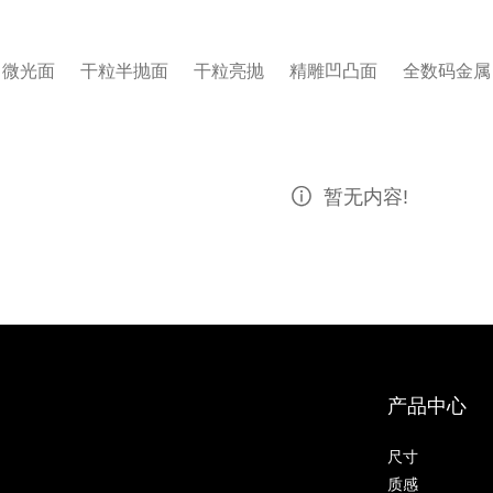
微光面
干粒半抛面
干粒亮抛
精雕凹凸面
全数码金属

暂无内容!
产品中心
尺寸
质感