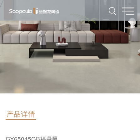
产品详情
GY65045GB福鼎黑