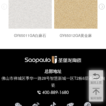
GY65011GA白麻石
GY65012GA黄金麻
总部地址
佛山市禅城区季华一路28号智慧新城一区T2栋6层圣堡龙陶
返回上页
瓷
400-889-1680
返回顶部