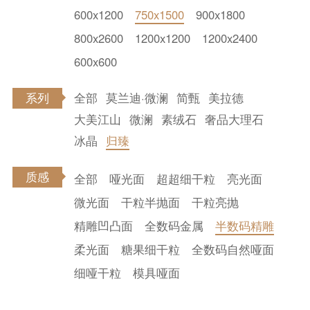
600x1200
750x1500
900x1800
800x2600
1200x1200
1200x2400
600x600
全部
莫兰迪·微澜
简甄
美拉德
系列
大美江山
微澜
素绒石
奢品大理石
冰晶
归臻
质感
全部
哑光面
超超细干粒
亮光面
微光面
干粒半抛面
干粒亮抛
精雕凹凸面
全数码金属
半数码精雕
柔光面
糖果细干粒
全数码自然哑面
细哑干粒
模具哑面